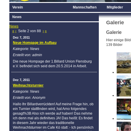
Verein
Mannschaften
Mitglieder
News
Galerie
News
«
‹
Seite 2 von 88
›
»
Galerie
Dez 7, 2011
Hier einige Bild
Neue Hompage im Aufbau
139 Bilder
Kategorie: News
Erstellt von: admin
Die neue Hompage der 1.Billard Union Flensburg
e.V. befindet sich seid dem 20.5.2014 in Arbeit.
Dez 7, 2011
Weihnachtsturnier
Kategorie: News
Erstellt von: Anonym
Hallo Ihr Billardverrückten! Auf meine Frage hin, ob
ein Turnier stattfinden wird, hat Arno folgendes
gesagt%3B Also ich werde auf haben! Das nehme
ich denn mal als definitves JA! Das heißt: Es findet
in diesem Jahr wieder das traditionelle
Weihnachtsturnier im Cafe Kö statt :- Ich persönlich