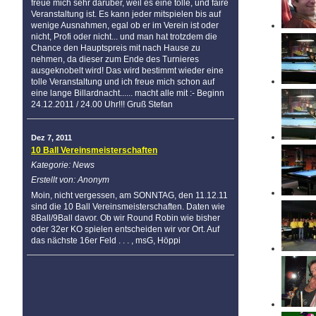
freue mich sehr darüber, weil es eine tolle, und faire
Veranstaltung ist. Es kann jeder mitspielen bis auf
wenige Ausnahmen, egal ob er im Verein ist oder
nicht, Profi oder nicht... und man hat trotzdem die
Chance den Hauptspreis mit nach Hause zu
nehmen, da dieser zum Ende des Turnieres
ausgeknobelt wird! Das wird bestimmt wieder eine
tolle Veranstaltung und ich freue mich schon auf
eine lange Billardnacht...... macht alle mit :- Beginn
24.12.2011 / 24.00 Uhr!!! Gruß Stefan
Dez 7, 2011
10 Ball Vereinsmeisterschaften
Kategorie: News
Erstellt von: Anonym
Moin, nicht vergessen, am SONNTAG, den 11.12.11
sind die 10 Ball Vereinsmeisterschaften. Daten wie
8Ball/9Ball davor. Ob wir Round Robin wie bisher
oder 32er KO spielen entscheiden wir vor Ort. Auf
das nächste 16er Feld . . . , msG, Höppi