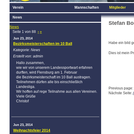
Verein
Mannschaften
Mitglieder
News
Stefan Bo
News
Seite 1 von 88
›
»
Jun 23, 2014
Habe ein bild g
Bezirksmeisterschaften im 10 Ball
Kategorie: News
Dies ist mein Pro
Erstellt von: admin
Hallo zusammen,
wie wir von unserem Landessportwart erfahren
durften, wird Flensburg am 1. Februar
die Bezirksmeisterschaft im 10 Ball austragen.
Teilnehmen dürfen alle bis einschließlich
Landesliga.
Previous page:
Wir hoffen auf rege Teilnahme aus allen Vereinen.
Nächste Seite:
Viele Grüße
Christof
Jun 23, 2014
Weihnachtsfeier 2014