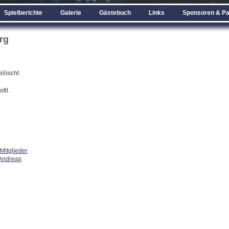
Spielberichte
Galerie
Gästebuch
Links
Sponsoren & Pa
rg
elöscht
fil.
Mitglieder
Andreas