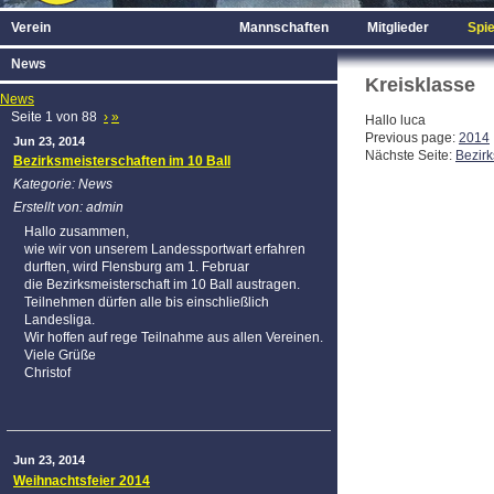
Verein
Mannschaften
Mitglieder
Spie
News
Kreisklasse
News
Seite 1 von 88
›
»
Hallo luca
Previous page:
2014
Jun 23, 2014
Nächste Seite:
Bezirk
Bezirksmeisterschaften im 10 Ball
Kategorie: News
Erstellt von: admin
Hallo zusammen,
wie wir von unserem Landessportwart erfahren
durften, wird Flensburg am 1. Februar
die Bezirksmeisterschaft im 10 Ball austragen.
Teilnehmen dürfen alle bis einschließlich
Landesliga.
Wir hoffen auf rege Teilnahme aus allen Vereinen.
Viele Grüße
Christof
Jun 23, 2014
Weihnachtsfeier 2014